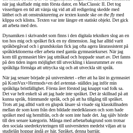
när jag skaffade mig min första dator, en MacClassic II. Det tog
visserligen en tid att vänja sig vid att all redigering skedde med
lätthet och att omstrukturering av texten kunde ske
on the fly
med
klippa och klistra. Texten var inte längre ett statiskt objekt. Det gick
att arbeta med den.
Dynamiken i skrivandet som finns i den digitala tekniken slog an en
ton hos mig och språket fick en ny dimension. Jag har alltid varit
språkbegåvad och i grundskolan fick jag ofta agera lärarassistent på
språklektionerna eller arbeta med gamla gymnasiekurser. När jag
kom till gymnasiet blev jag uttråkad och hoppade snart av. Det fanns
på den tiden ingen möjlighet till utveckling i klassrummet av ens
språkliga förmåga att uttrycka sig och att utveckla sitt språk.
När jag senare började på universitetet - efter att ha läst in gymnasiet
på KomVux+Hermods+en del avtentat- ställdes jag inför min
språkliga bristfällighet. Första året förstod jag knappt vad folk sa.
Det var helt enkelt så att jag hade inte språket. Det är skillnad på att
kunna språk, främmande språk, och på att ha tillgång till språket.
Trots att jag alltid varit en glupsk läsare så visade sig klasskillnaden
mellan de som kom från den bildade medelklassen och som hade
språket med sig hemifrån, och de som inte hade det. Jag själv hörde
till den senare kategorin. Många med arbetarbakgrund som trotsar
den sociala snedrekryteringen till universiteten medelst viljan att ta
studielån hoppar ändå av här. Språket, denna barriär.