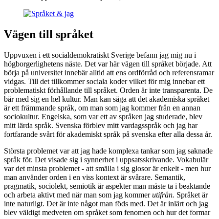
Vägen till språket
Uppvuxen i ett socialdemokratiskt Sverige befann jag mig nu i
högborgerlighetens näste. Det var här vägen till språket började. Att
börja på universitet innebär alltid att ens ordförråd och referensramar
vidgas. Till det tillkommer sociala koder vilket för mig innebar ett
problematiskt förhållande till språket. Orden är inte transparenta. De
bär med sig en hel kultur. Man kan säga att det akademiska språket
är ett främmande språk, om man som jag kommer från en annan
sociokultur. Engelska, som var ett av språken jag studerade, blev
mitt lärda språk. Svenska förblev mitt vardagsspråk och jag har
fortfarande svårt för akademiskt språk på svenska efter alla dessa år.
Största problemet var att jag hade komplexa tankar som jag saknade
språk för. Det visade sig i synnerhet i uppsatsskrivande. Vokabulär
var det minsta problemet - att smälla i sig glosor är enkelt - men hur
man använder orden i en viss kontext är svårare. Semantik,
pragmatik, sociolekt, semiotik är aspekter man måste ta i beaktande
och arbeta aktivt med när man som jag kommer
utifrån.
Språket är
inte naturligt. Det är inte något man föds med. Det är inlärt och jag
blev väldigt medveten om språket som fenomen och hur det formar