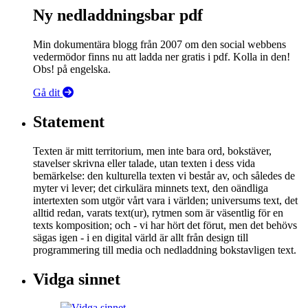
Ny nedladdningsbar pdf
Min dokumentära blogg från 2007 om den social webbens
vedermödor finns nu att ladda ner gratis i pdf. Kolla in den!
Obs! på engelska.
Gå dit
Statement
Texten är mitt territorium, men inte bara ord, bokstäver,
stavelser skrivna eller talade, utan texten i dess vida
bemärkelse: den kulturella texten vi består av, och således de
myter vi lever; det cirkulära minnets text, den oändliga
intertexten som utgör vårt vara i världen; universums text, det
alltid redan, varats text(ur), rytmen som är väsentlig för en
texts komposition; och - vi har hört det förut, men det behövs
sägas igen - i en digital värld är allt från design till
programmering till media och nedladdning bokstavligen text.
Vidga sinnet