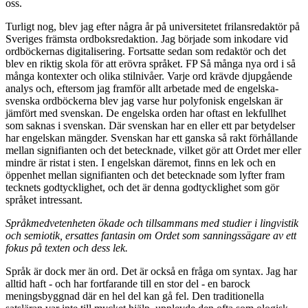
oss.
Turligt nog, blev jag efter några år på universitetet frilansredaktör på
Sveriges främsta ordboksredaktion. Jag började som inkodare vid
ordböckernas digitalisering. Fortsatte sedan som redaktör och det
blev en riktig skola för att erövra språket. FP Så många nya ord i så
många kontexter och olika stilnivåer. Varje ord krävde djupgående
analys och, eftersom jag framför allt arbetade med de engelska-
svenska ordböckerna blev jag varse hur polyfonisk engelskan är
jämfört med svenskan. De engelska orden har oftast en lekfullhet
som saknas i svenskan. Där svenskan har en eller ett par betydelser
har engelskan mängder. Svenskan har ett ganska så rakt förhållande
mellan signifianten och det betecknade, vilket gör att Ordet mer eller
mindre är ristat i sten. I engelskan däremot, finns en lek och en
öppenhet mellan signifianten och det betecknade som lyfter fram
tecknets godtycklighet, och det är denna godtycklighet som gör
språket intressant.
Språkmedvetenheten ökade och tillsammans med studier i lingvistik
och semiotik, ersattes fantasin om Ordet som sanningssägare av ett
fokus på texten och dess lek.
Språk är dock mer än ord. Det är också en fråga om syntax. Jag har
alltid haft - och har fortfarande till en stor del - en barock
meningsbyggnad där en hel del kan gå fel. Den traditionella