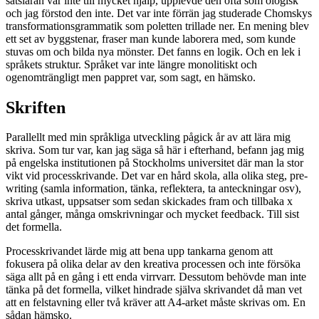
satsläran var inte till mycket hjälp, upplevde den ofta som ologisk
och jag förstod den inte. Det var inte förrän jag studerade Chomskys
transformationsgrammatik som poletten trillade ner. En mening blev
ett set av byggstenar, fraser man kunde laborera med, som kunde
stuvas om och bilda nya mönster. Det fanns en logik. Och en lek i
språkets struktur. Språket var inte längre monolitiskt och
ogenomträngligt men pappret var, som sagt, en hämsko.
Skriften
Parallellt med min språkliga utveckling pågick år av att lära mig
skriva. Som tur var, kan jag säga så här i efterhand, befann jag mig
på engelska institutionen på Stockholms universitet där man la stor
vikt vid processkrivande. Det var en hård skola, alla olika steg, pre-
writing (samla information, tänka, reflektera, ta anteckningar osv),
skriva utkast, uppsatser som sedan skickades fram och tillbaka x
antal gånger, många omskrivningar och mycket feedback. Till sist
det formella.
Processkrivandet lärde mig att bena upp tankarna genom att
fokusera på olika delar av den kreativa processen och inte försöka
säga allt på en gång i ett enda virrvarr. Dessutom behövde man inte
tänka på det formella, vilket hindrade själva skrivandet då man vet
att en felstavning eller två kräver att A4-arket måste skrivas om. En
sådan hämsko.