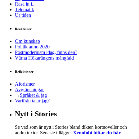
Rasa in i...
Telematik
Ur tiden
Reaktioner
Om kunskap
Politik anno 2020
Postmodernism idag, finns den?
Värna Hökarängens mångfald
Reflektioner
Aforismer
Avgränsningar
→
Språket & jag
Varifrån talar jag?
Nytt i Stories
Se vad som är nytt i Stories bland dikter, kortnoveller och
andra texter. Senaste tillägget
Xenofobi hittar du här.