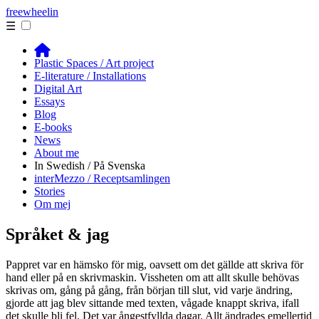
free
wheelin
☰
Plastic Spaces / Art project
E-literature / Installations
Digital Art
Essays
Blog
E-books
News
About me
In Swedish / På Svenska
interMezzo / Receptsamlingen
Stories
Om mej
Språket & jag
Pappret var en hämsko för mig, oavsett om det gällde att skriva för
hand eller på en skrivmaskin. Vissheten om att allt skulle behövas
skrivas om, gång på gång, från början till slut, vid varje ändring,
gjorde att jag blev sittande med texten, vågade knappt skriva, ifall
det skulle bli fel. Det var ångestfyllda dagar. Allt ändrades emellertid