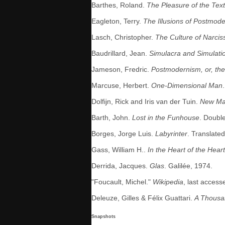
Barthes, Roland.
The Pleasure of the Text
Eagleton, Terry.
The Illusions of Postmod
Lasch, Christopher.
The Culture of Narcis
Baudrillard, Jean.
Simulacra and Simulati
Jameson, Fredric.
Postmodernism, or, the 
Marcuse, Herbert.
One-Dimensional Man
Dolfijn, Rick and Iris van der Tuin.
New Mat
Barth, John.
Lost in the Funhouse
. Doubl
Borges, Jorge Luis.
Labyrinter
. Translate
Gass, William H..
In the Heart of the Hear
Derrida, Jacques.
Glas
. Galilée, 1974.
"Foucault, Michel."
Wikipedia
, last access
Deleuze, Gilles & Félix Guattari.
A Thousan
Snapshots