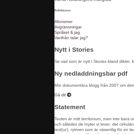
Reflektioner
Aforismer
Avgränsningar
Språket & jag
Varifrån talar jag?
Nytt i Stories
Se vad som är nytt i Stories bland dikter, 
Ny nedladdningsbar pdf
Min dokumentära blogg från 2007 om den so
Gå dit
Statement
Texten är mitt territorium, men inte bara o
och således de myter vi lever; det cirkulär
text(ur), rytmen som är väsentlig för en tex