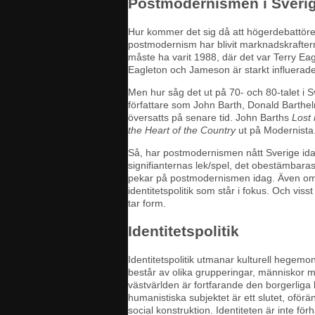
Postmodernismen i Sveri
Hur kommer det sig då att högerdebattöre
postmodernism har blivit marknadskrafte
måste ha varit 1988, där det var Terry Eag
Eagleton och Jameson är starkt influerad
Men hur såg det ut på 70- och 80-talet i 
författare som John Barth, Donald Barthelme
översatts på senare tid. John Barths
Lost
the Heart of the Country
ut på Modernista.
Så, har postmodernismen nått Sverige idag
signifianternas lek/spel, det obestämbaras
pekar på postmodernismen idag. Även om or
identitetspolitik som står i fokus. Och viss
tar form.
Identitetspolitik
Identitetspolitik utmanar kulturell hegem
består av olika grupperingar, människor me
västvärlden är fortfarande den borgerliga 
humanistiska subjektet är ett slutet, oförän
social konstruktion. Identiteten är inte f