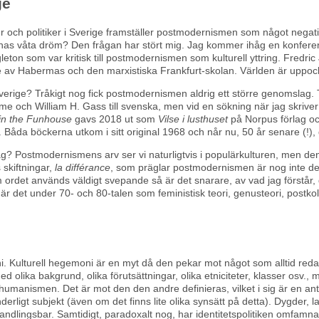
ge
r och politiker i Sverige framställer postmodernismen som något negat
rnas våta dröm? Den frågan har stört mig. Jag kommer ihåg en konfer
leton som var kritisk till postmodernismen som kulturell yttring. Fredr
e av Habermas och den marxistiska Frankfurt-skolan. Världen är uppoch
Sverige? Tråkigt nog fick postmodernismen aldrig ett större genomslag.
 och William H. Gass till svenska, men vid en sökning när jag skriver de
 in the Funhouse
gavs 2018 ut som
Vilse i lusthuset
på Norpus förlag o
 Båda böckerna utkom i sitt original 1968 och når nu, 50 år senare (!)
? Postmodernismens arv ser vi naturligtvis i populärkulturen, men den 
 skiftningar,
la différance
, som präglar postmodernismen är nog inte det 
det används väldigt svepande så är det snarare, av vad jag förstår, de
t är det under 70- och 80-talen som feministisk teori, genusteori, postkolo
oni. Kulturell hegemoni är en myt då den pekar mot något som alltid re
d olika bakgrund, olika förutsättningar, olika etniciteter, klasser osv.
humanismen. Det är mot den den andre definieras, vilket i sig är en ant
derligt subjekt (även om det finns lite olika synsätt på detta). Dygder, la
örhandlingsbar. Samtidigt, paradoxalt nog, har identitetspolitiken omfam