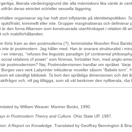
rliga, liberala värderingsgrund där alla människors lika värde är central.
utifrån deras etnicitet och/eller sexuella läggning.
hällen organiserar sig har haft stort inflytande på identitetspolitiken.
sjukt/friskt, kriminellt eller inte. Grupper marginaliseras och definierar
 är den forna Alliansen som konstruerade utanförskapet i relation till arbe
t och maktförhållanden.
om förts fram av den postmoderna (?), feministiske filosofen Rosi Barido
n inte är postmodern. Jag håller med. Han är snarare strukturalist i mi
i en intervju, ”refuses the linguistic paradigm [of continental philosoph
 social relations of power” som förenas, fortsätter hon, med anglo-ame
 det här postmodernism? Nej. Postmodernismen handlar om språket. Varj
s Borges vars verk
Labyrinter
inkluderar noveller såsom ”Babels torn”. Här
som ett oändligt bibliotek. Ta bort den språkliga dimensionen och det 
aktfrågor och, vill jag tillägga, som så väl beskriver den nyliberala, råa
anslated by William Weaver. Mariner Books, 1990.
ys in Postmodern Theory and Culture
. Ohio State UP, 1987.
ion: A Report on Knowledge
. Translated by Geoffrey Bennington & Bri