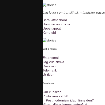
Jag lever i en transithall, människor passe
Bära vittnesbörd
Homo economicus
Uppsnappat
Xenofobi
Dikt & fiktion
En anomali
Jag ville skriva
Rasa in i...
Telematik
Ur tiden
Reaktioner
Om kunskap
Politik anno 2020
→
Postmodernism idag, finns den?
Värna Hökarängens mångfald