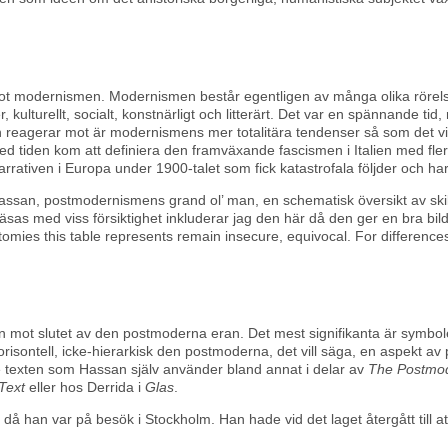
t modernismen. Modernismen består egentligen av många olika rörelse
kulturellt, socialt, konstnärligt och litterärt. Det var en spännande tid
 reagerar mot är modernismens mer totalitära tendenser så som det vi
lket med tiden kom att definiera den framväxande fascismen i Italien med 
rrativen i Europa under 1900-talet som fick katastrofala följder och har
assan, postmodernismens grand ol’ man, en schematisk översikt av sk
as med viss försiktighet inkluderar jag den här då den ger en bra bild
mies this table represents remain insecure, equivocal. For differences 
ot slutet av den postmoderna eran. Det mest signifikanta är symbolern
isontell, icke-hierarkisk den postmoderna, det vill säga, en aspekt 
e texten som Hassan själv använder bland annat i delar av
The Postmo
 Text
eller hos Derrida i
Glas
.
å han var på besök i Stockholm. Han hade vid det laget återgått till att