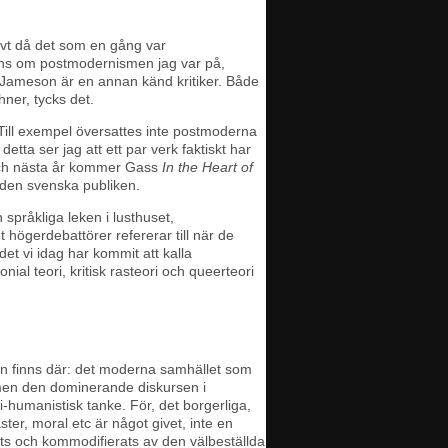
ivt då det som en gång var
ens om postmodernismen jag var på,
ic Jameson är en annan känd kritiker. Både
ner, tycks det.
 Till exempel översattes inte postmoderna
tta ser jag att ett par verk faktiskt har
ch nästa år kommer Gass
In the Heart of
, den svenska publiken.
språkliga leken i lusthuset,
högerdebattörer refererar till när de
t vi idag har kommit att kalla
nial teori, kritisk rasteori och queerteori
dan finns där: det moderna samhället som
, men den dominerande diskursen i
i-humanistisk tanke. För, det borgerliga,
ster, moral etc är något givet, inte en
nats och kommodifierats av den välbeställda