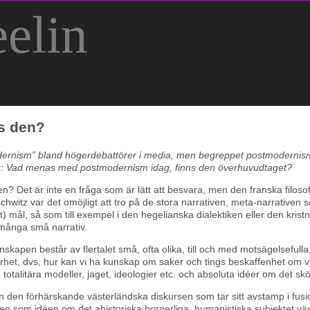
elin
s den?
odernism” bland högerdebattörer i media, men begreppet postmodernism 
 är: Vad menas med postmodernism idag, finns den överhuvudtaget?
en? Det är inte en fråga som är lätt att besvara, men den franska filos
schwitz var det omöjligt att tro på de stora narrativen, meta-narrative
skt) mål, så som till exempel i den hegelianska dialektiken eller den kris
 många små narrativ.
skapen består av flertalet små, ofta olika, till och med motsägelsefull
het, dvs, hur kan vi ha kunskap om saker och tings beskaffenhet om vi 
d totalitära modeller, jaget, ideologier etc. och absoluta idéer om det 
en den förhärskande västerländska diskursen som tar sitt avstamp i fus
en som idéen om det ahistoriska borgerliga, humanistiska subjektet vä