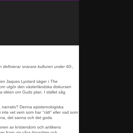
definierar snarare kulturen under 60-,
ofen Jaques Lyotard säger i
The
n som utgör den västerländska diskursen
tna idéen om Guds plan. I stället såg
a, narrativ? Denna epistemologiska
inte vet vem som har ”rätt” eller vad som
sköna, det sanna och det goda.
ionen av kristendom och antikens
xer fram via våra lärosäten och