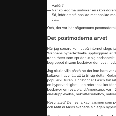
— Varför?
— När kollegorna undviker en i korridorer
— Så, inför att stå ansikte mot ansikte m
— Ja…
Och, det var här någonstans postmoderni
Det postmoderna arvet
När jag senare kom ut på internet slogs 
Webbens hypertextuella uppbyggnad är rhiz
träds rötter som sprider ut sig horisontellt
begreppet rhizom beskriver den postmode
Jag skulle vilja påstå att det inte bara v
kulturen hade lätt att ta till sig detta
populärkulturen. Christopher Lasch fortsat
en hyperverklighet utan referentialitet fö
beskriver en resa bland Americana, var f
direktupplevelse, bekräftelsebehov, nätve
Resultatet? Den sena kapitalismen som peak
och
faith in fakes
skapade sin egen hyperve