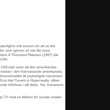
naturligtvis inte ensam om att se det.
ar som spinner en väv likt vissa
ttaris
A Thousand Plateaus
(1987) där
 USA.
t i USA utan även att den amerikanska
människan i den framväxande amerikanska
mensionalitet till psykologisk narcissism;
Ecos titel
Travels in Hyperreality,
vilken
unde införlivas i allt detta. Yta, immanens,
ity-TV med en fäbless för sociala medier