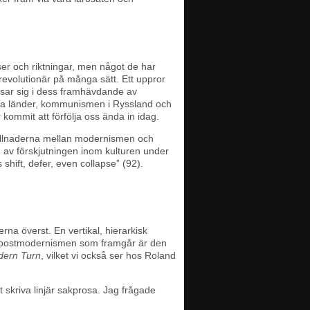
r och riktningar, men något de har
, revolutionär på många sätt. Ett uppror
sar sig i dess framhävdande av
flera länder, kommunismen i Ryssland och
 kommit att förfölja oss ända in idag.
illnaderna mellan modernismen och
 av förskjutningen inom kulturen under
shift, defer, even collapse” (92).
a överst. En vertikal, hierarkisk
av postmodernismen som framgår är den
dern Turn
, vilket vi också ser hos Roland
 skriva linjär sakprosa. Jag frågade