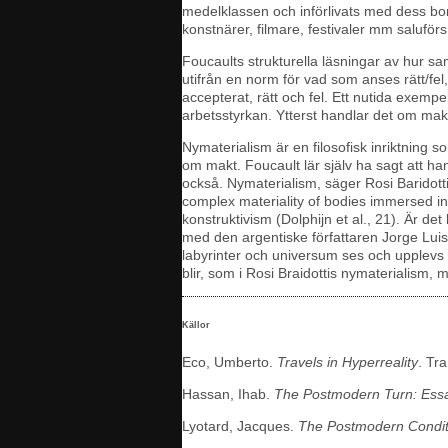
medelklassen och införlivats med dess borge
konstnärer, filmare, festivaler mm saluförs 
Foucaults strukturella läsningar av hur sam
utifrån en norm för vad som anses rätt/fel, 
accepterat, rätt och fel. Ett nutida exempel
arbetsstyrkan. Ytterst handlar det om mak
Nymaterialism är en filosofisk inriktning s
om makt. Foucault lär själv ha sagt att ha
också. Nymaterialism, säger Rosi Baridotti 
complex materiality of bodies immersed in
konstruktivism (Dolphijn et al., 21). Är
med den argentiske författaren Jorge Lui
labyrinter och universum ses och upplevs 
blir, som i Rosi Braidottis nymaterialism, m
Källor
Eco, Umberto.
Travels in Hyperreality
. Tr
Hassan, Ihab.
The Postmodern Turn: Essa
Lyotard, Jacques.
The Postmodern Condit