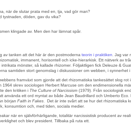
na, när de slutar prata med en, tja, vad gör man?
ed tystnaden, döden, gav du vika?
smen klingade av. Men den har lämnat spår.
jag av tanken att det här är den postmoderna
teorin i praktiken
. Jag var 
omatisk, immanent, horisontell och icke-hierarkisk. Ett nätverk av tråd
 i intrikata mönster, så kallade rhizomer. Följaktligen fick Deleuze & Gua
rna samtiden stort genomslag i diskussioner om webben, i synnerhet i
ar webbens framväxt som gjorde att det rhizomatiska tankesättet slog ro
. Redan 1964 skrev sociologen Herbert Marcuse om den endimensionella 
te den kritiken i
The Culture of Narcissism
(1979). Från sociologisk endi
r att använda ett ord myntat av både Jean Baudrillard och Umberto Eco. 
rån början
Faith in Fakes
.
Det är inte svårt att se hur det rhizomatiska k
rk, konsumtion och, med tiden, sociala medier.
ar när en självförhärligande, totalitär narcissistisk producent av real
rklighet och blev president. Tillbaka på ruta ett.