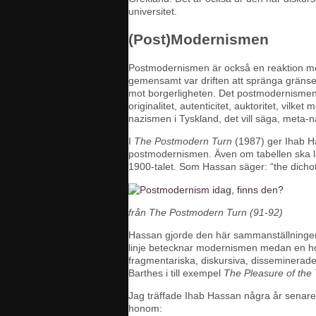
universitet.
(Post)Modernismen
Postmodernismen är också en reaktion mo
gemensamt var driften att spränga gränser, 
mot borgerligheten. Det postmodernismen
originalitet, autenticitet, auktoritet, vi
nazismen i Tyskland, det vill säga, meta-na
I
The Postmodern Turn
(1987) ger Ihab H
postmodernismen. Även om tabellen ska läs
1900-talet. Som Hassan säger: “the dichoto
från
The Postmodern Turn
(91-92)
Hassan gjorde den här sammanställningen m
linje betecknar modernismen medan en hor
fragmentariska, diskursiva, disseminerad
Barthes i till exempel
The Pleasure of the
Jag träffade Ihab Hassan några år senare d
honom: