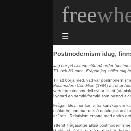
free
whe
☰
Postmodernism idag, finn
Jag har på sistone stött på ordet ”postm
70- och 80-talen. Frågan jag ställer mig
Till att börja med, vad var postmodernism
Postmodern Condition
(1984) att efter Au
vars framstegsmodell syftar till ett (utopi
Lyotard en samtid/framtid som bestod av
Frågan blev, hur kan vi ha kunskap om kun
osäkerhet innebar också ontologisk osäker
är ”rätt”. Relativism ersatte med andra or
Ytterst ifrågasätter alltså postmodernism
Grekland. Det är också ur den här diskurs