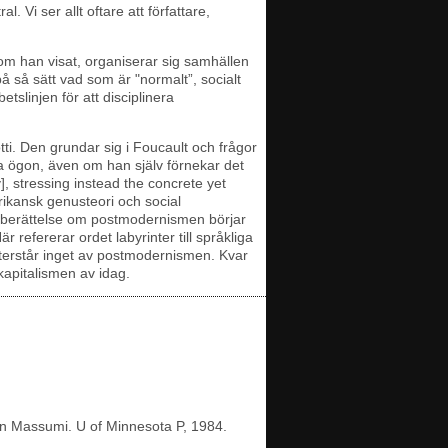
 Vi ser allt oftare att författare,
 Som han visat, organiserar sig samhällen
 på så sätt vad som är "normalt”, socialt
tslinjen för att disciplinera
tti. Den grundar sig i Foucault och frågor
na ögon, även om han själv förnekar det
y], stressing instead the concrete yet
rikansk genusteori och social
e berättelse om postmodernismen börjar
 refererar ordet labyrinter till språkliga
återstår inget av postmodernismen. Kvar
 kapitalismen av idag.
an Massumi. U of Minnesota P, 1984.