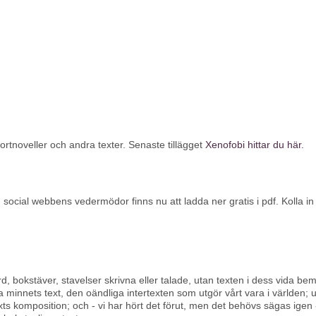
kortnoveller och andra texter. Senaste tillägget
Xenofobi hittar du här.
cial webbens vedermödor finns nu att ladda ner gratis i pdf. Kolla in
rd, bokstäver, stavelser skrivna eller talade, utan texten i dess vida bem
a minnets text, den oändliga intertexten som utgör vårt vara i världen; u
ts komposition; och - vi har hört det förut, men det behövs sägas igen - i e