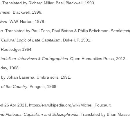
. Translated by Richard Miller. Basil Blackwell, 1990.
ernism
. Blackwell, 1996.
sism
. W.W. Norton, 1979.
on
. Translated by Paul Foss, Paul Batton & Philip Beitchman. Semiotext
Cultural Logic of Late Capitalism
. Duke UP, 1991.
. Routledge, 1964.
erialism: Interviews & Cartographies
. Open Humanities Press, 2012.
eday, 1968.
d by Johan Laserna. Umbra solis, 1991.
t of the Country
. Penguin, 1968.
ed 26 Apr 2021, https://en.wikipedia.org/wiki/Michel_Foucault.
d Plateaus: Capitalism and Schizophrenia
. Translated by Brian Massu