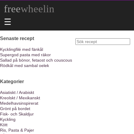
free
wheelin
☰
Senaste recept
Kycklingfilé med fänkål
Supergod pasta med räkor
Sallad på bönor, fetaost och couscous
Rödkål med sambal oelek
Kategorier
Asiatiskt / Arabiskt
Kreolskt / Mexikanskt
Medelhavsinspirerat
Grönt på bordet
Fisk- och Skaldjur
Kyckling
Kött
Ris, Pasta & Pajer