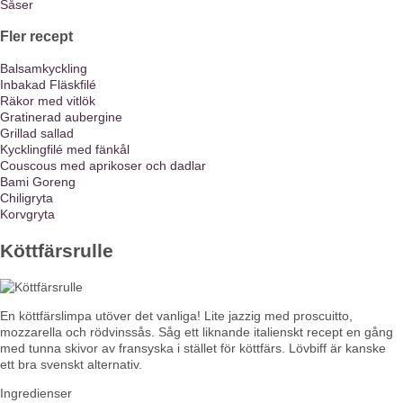
Såser
Fler recept
Balsamkyckling
Inbakad Fläskfilé
Räkor med vitlök
Gratinerad aubergine
Grillad sallad
Kycklingfilé med fänkål
Couscous med aprikoser och dadlar
Bami Goreng
Chiligryta
Korvgryta
Köttfärsrulle
En köttfärslimpa utöver det vanliga! Lite jazzig med proscuitto,
mozzarella och rödvinssås. Såg ett liknande italienskt recept en gång
med tunna skivor av fransyska i stället för köttfärs. Lövbiff är kanske
ett bra svenskt alternativ.
Ingredienser