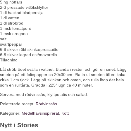
5 hg nötfärs
2-3 pressade vitlöksklyftor
1 dl hackad bladpersilja
1 dl vatten
1 dl ströbröd
1 msk tomatpuré
1 msk oregano
salt
svartpeppar
6-8 skivor rökt skinka/proscuitto
6-8 skivor lagrad ost/mozarella
Tillagning
Låt ströbrödet svälla i vattnet. Blanda i resten och gör en smet. Lägg
smeten på ett foliepapper ca 20x30 cm. Platta ut smeten till en kaka
cirka 1 cm tjock. Lägg på skinkan och osten, och rulla ihop det hela
som en rulltårta. Grädda i 225° ugn ca 40 minuter.
Servera med rödvinssås, klyftpotatis och sallad.
Relaterade recept:
Rödvinssås
Kategorier:
Medelhavsinspirerat
,
Kött
Nytt i Stories